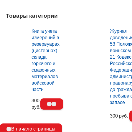
Товары категории
Книга учета
Журнал
измерений в
доведения
резервуарах
53 Полож
(цистернах)
воинском у
склада
21 Кодекс
горючего и
Российск
смазочных
Федераци
материалов
админист
войсковой
правонар
части
до гражда
пребываю
300
запасе
руб.
300 руб.
В начало страницы