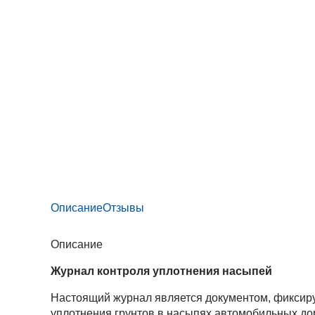
Описание
Отзывы
Описание
Журнал контроля уплотнения насыпей
Настоящий журнал является документом, фиксиру
уплотнения грунтов в насыпях автомобильных до