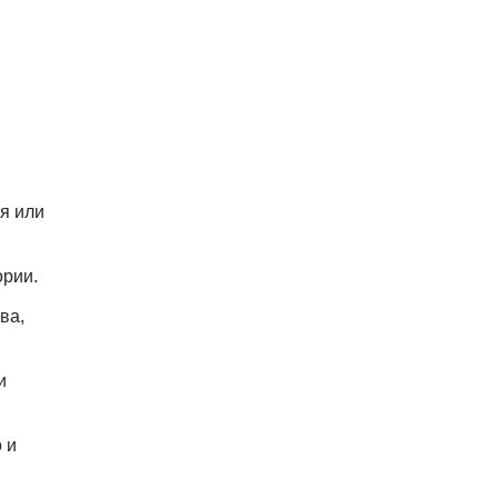
ая или
ории.
ва,
и
 и