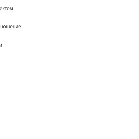
ектом
тношение
и