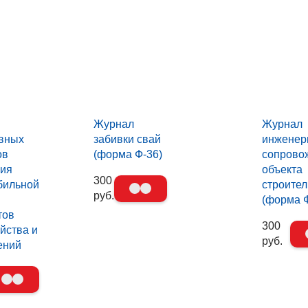
Журнал
Журнал
вных
забивки свай
инженер
ов
(форма Ф-36)
сопрово
ния
объекта
300
бильной
строител
руб.
(форма Ф
тов
300
йства и
руб.
ений