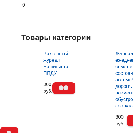
0
Товары категории
Вахтенный
Журнал
журнал
ежедне
машиниста
осмотр
ППДУ
состоя
автомо
300
дороги,
руб.
элемен
обустро
сооруж
300
руб.