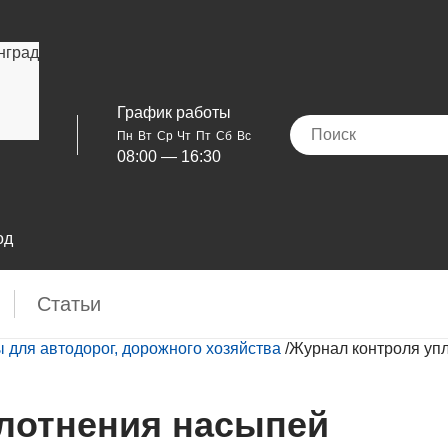
нград
График работы
Пн
Вт
Ср
Чт
Пт
Сб
Вс
08:00 — 16:30
од
Cтатьи
 для автодорог, дорожного хозяйства
/
Журнал контроля уп
лотнения насыпей