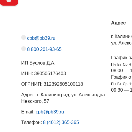
Адрес
г. Калини
cpb@pb39.ru
ул. Алекс
8 800 201-93-65
График р
ИП Буслов Д.А.
Пн
Вт
Ср
Ч
08:00 — 
ИНН: 390505176403
График о
ОГРНИП: 312392605100118
Пн
Вт
Ср
Ч
09:30 — 
Адрес: г. Калининград, ул. Александра
Невского, 57
Email:
cpb@pb39.ru
Телефон:
8 (4012) 365-365