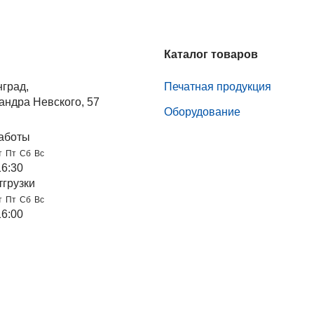
Каталог товаров
нград,
Печатная продукция
андра Невского, 57
Оборудование
аботы
т
Пт
Сб
Вс
16:30
тгрузки
т
Пт
Сб
Вс
16:00