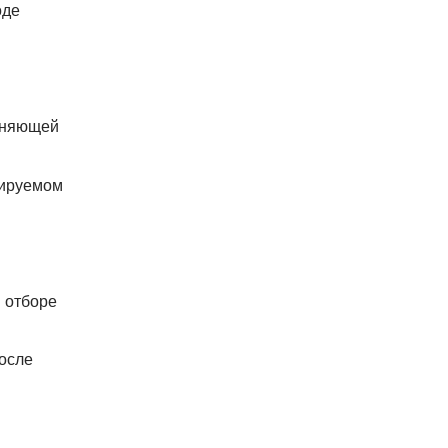
оде
тняющей
лируемом
 отборе
после