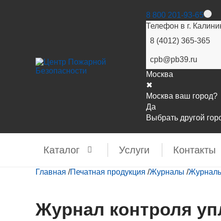
8 800 201-93-65
Телефон в г. Калини
8 (4012) 365-365
cpb@pb39.ru
Москва
✖
Москва ваш город?
Да
Выбрать другой гор
Каталог
Услуги
Контакты
Главная
/
Печатная продукция
/
Журналы
/
Журналы
Журнал контроля уп