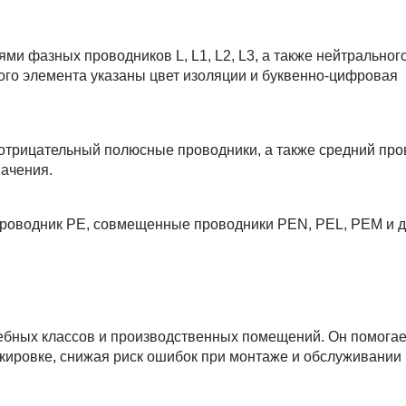
ми фазных проводников L, L1, L2, L3, а также нейтральног
ого элемента указаны цвет изоляции и буквенно-цифровая
отрицательный полюсные проводники, а также средний про
начения.
проводник PE, совмещенные проводники PEN, PEL, PEM и д
ебных классов и производственных помещений. Он помогае
ркировке, снижая риск ошибок при монтаже и обслуживании