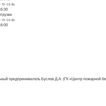
т
Пт
Сб
Вс
16:30
тгрузки
т
Пт
Сб
Вс
16:00
ный предприниматель Буслов Д.А. (ГК «Центр пожарной бе