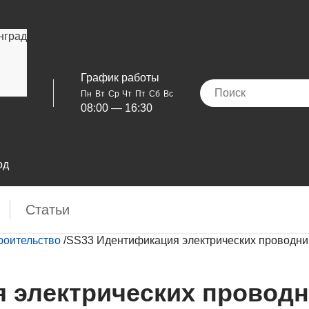
нград
График работы
Пн
Вт
Ср
Чт
Пт
Сб
Вс
08:00 — 16:30
од
Cтатьи
роительство
/
SS33 Идентификация электрических проводни
 электрических проводн