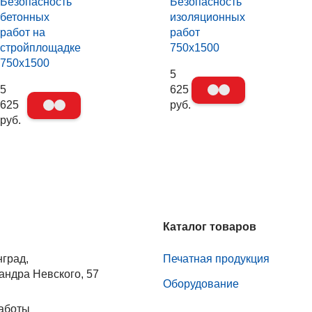
Безопасность
Безопасность
бетонных
изоляционных
работ на
работ
стройплощадке
750х1500
750х1500
5
5
625
625
руб.
руб.
Каталог товаров
нград,
Печатная продукция
андра Невского, 57
Оборудование
аботы