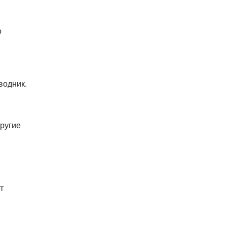
о
водник.
ругие
т