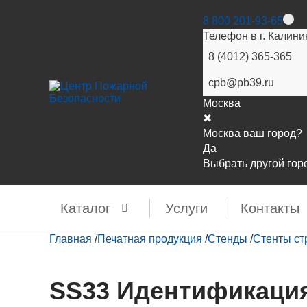
8 800 201-93-65
Телефон в г. Калини
8 (4012) 365-365
cpb@pb39.ru
Москва
✖
Москва ваш город?
Да
Выбрать другой гор
Каталог
Услуги
Контакты
Главная
/
Печатная продукция
/
Стенды
/
Стенты ст
SS33 Идентификация