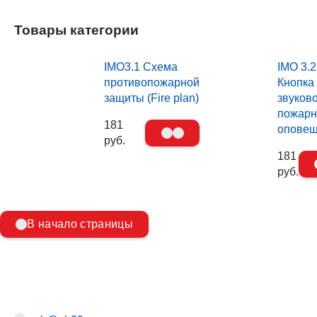
Товары категории
IMO3.1 Схема
IMO 3.2
противопожарной
Кнопка
защиты (Fire plan)
звуков
пожарн
181
опове
руб.
181
руб.
В начало страницы