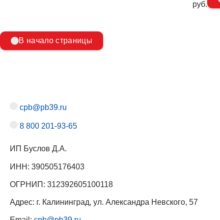
руб.
В начало страницы
cpb@pb39.ru
8 800 201-93-65
ИП Буслов Д.А.
ИНН: 390505176403
ОГРНИП: 312392605100118
Адрес: г. Калининград, ул. Александра Невского, 57
Email:
cpb@pb39.ru