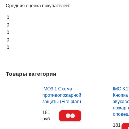
Средняя оценка покупателей:
0
0
0
0
0
Товары категории
IMO3.1 Схема
IMO 3.2
противопожарной
Кнопка
защиты (Fire plan)
звуков
пожарн
181
опове
руб.
181