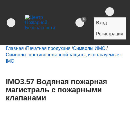
0
Вход
Регистрация
Главная
/
Печатная продукция
/
Символы ИМО
/
Символы, противопожарной защиты, используемые с
IMO
IMO3.57 Водяная пожарная
магистраль с пожарными
клапанами