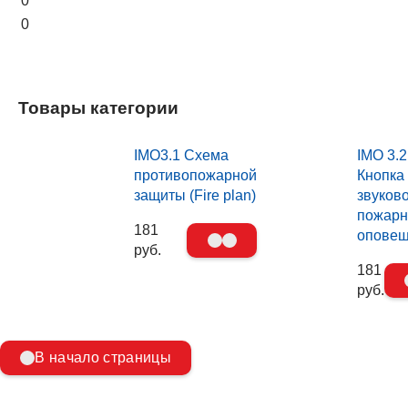
0
0
Товары категории
IMO3.1 Схема
IMO 3.2
противопожарной
Кнопка
защиты (Fire plan)
звуков
пожарн
181
опове
руб.
181
руб.
В начало страницы