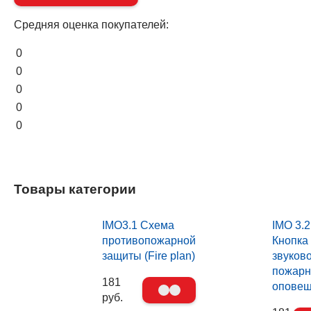
Средняя оценка покупателей:
0
0
0
0
0
Товары категории
IMO3.1 Схема
IMO 3.2
противопожарной
Кнопка
защиты (Fire plan)
звуков
пожарн
181
опове
руб.