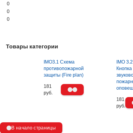
0
0
0
Товары категории
IMO3.1 Схема
IMO 3.2
противопожарной
Кнопка
защиты (Fire plan)
звуков
пожарн
181
опове
руб.
181
руб.
В начало страницы