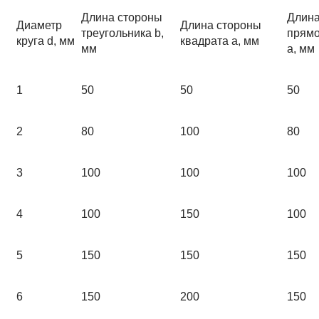
Длина стороны
Длина
Диаметр
Длина стороны
треугольника b,
прямо
круга d, мм
квадрата a, мм
мм
a, мм
1
50
50
50
2
80
100
80
3
100
100
100
4
100
150
100
5
150
150
150
6
150
200
150