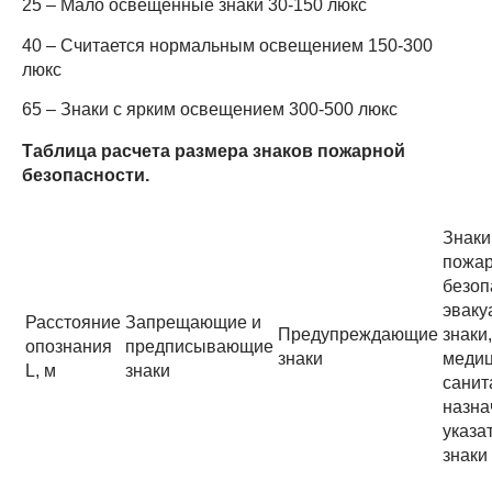
25 – Мало освещённые знаки 30-150 люкс
40 – Считается нормальным освещением 150-300
люкс
65 – Знаки с ярким освещением 300-500 люкс
Таблица расчета размера знаков пожарной
безопасности.
Знаки
пожа
безоп
эваку
Расстояние
Запрещающие и
Предупреждающие
знаки,
опознания
предписывающие
знаки
медиц
L, м
знаки
санит
назна
указа
знаки