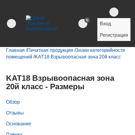
0
Вход
Регистрация
Главная
/
Печатная продукция
/
Знаки категорийности
помещений
/
KAT18 Взрывоопасная зона 20й класс
KAT18 Взрывоопасная зона
20й класс - Размеры
Обзор
Отзывы
Основание
Пленка