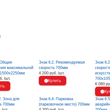
к
. Общие
Знак 6.2. Рекомендуемая
Знак 6.
ния максимальной
скорость 700мм
скорост
 1500х2250мм
4 200 руб. /шт.
искусст
. /шт.
700х10
Купить
6 080 ру
ить
Ку
2. Зона для
Знак 6.4. Парковка
Знак 6.
а 700мм
(парковочное место) 700мм
аварийн
 /шт.
4 200 руб. /шт.
700мм