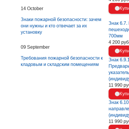
Куп
14 October
Знаки пожарной безопасности: зачем
Знак 6.7
они нужны и кто отвечает за их
пешеход
установку
700мм
4 200 руб.
09 September
Куп
Требования пожарной безопасности к
Знак 6.9.1
кладовым и складским помещениям
Предвар
указател
(индивид
11 990 руб
Куп
Знак 6.10
направл
(индивид
11 990 руб