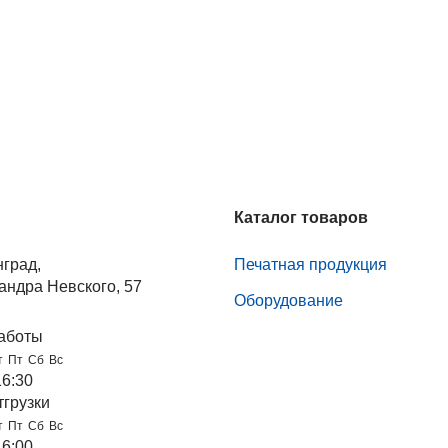
Каталог товаров
нград,
Печатная продукция
андра Невского, 57
Оборудование
аботы
т
Пт
Сб
Вс
16:30
тгрузки
т
Пт
Сб
Вс
16:00