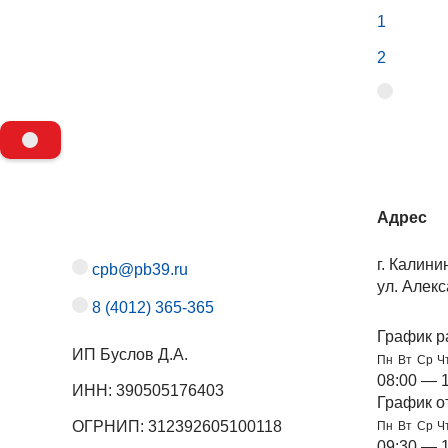
1
2
Адрес
г. Калини
cpb@pb39.ru
ул. Алекс
8 (4012) 365-365
График р
ИП Буслов Д.А.
Пн
Вт
Ср
Ч
08:00 — 
ИНН: 390505176403
График о
ОГРНИП: 312392605100118
Пн
Вт
Ср
Ч
09:30 — 