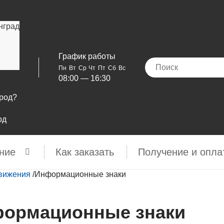
нград
График работы
Пн
Вт
Ср
Чт
Пт
Сб
Вс
08:00 — 16:30
ород?
од
ние
Как заказать
Получение и опла
движения
/
Информационные знаки
ормационные знаки