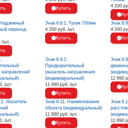
4 200 ру
ить
Купить
Ку
. Надземный
Знак 6.8.1. Тупик 700мм
Знак 6.
ный переход
4 200 руб. /шт.
4 200 ру
Купить
Ку
 /шт.
ить
.
Знак 6.9.2.
Знак 6.
ительный
Предварительный
движен
ь направлений
указатель направления
(индиви
уальный)
(индивидуальный)
11 990 р
. /шт.
11 990 руб. /шт.
Ку
ить
Купить
.2. Указатель
Знак 6.11. Наименование
Знак 6.1
ений
объекта (индивидуальный)
расстоя
уальный)
11 990 руб. /шт.
(индиви
. /шт.
11 990 р
Купить