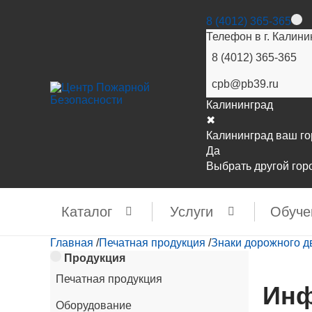
8 (4012) 365-365
Телефон в г. Калини
8 (4012) 365-365
cpb@pb39.ru
Калининград
✖
Калининград ваш г
Да
Выбрать другой гор
Каталог
Услуги
Обуче
Главная
/
Печатная продукция
/
Знаки дорожного 
Продукция
Печатная продукция
Инф
Оборудование