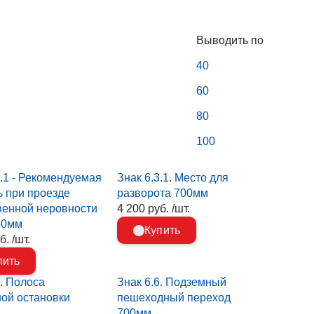
Выводить по
40
60
80
100
2.1 - Рекомендуемая
Знак 6.3.1. Место для
ь при проезде
разворота 700мм
венной неровности
4 200 руб. /шт.
50мм
Купить
б. /шт.
пить
5. Полоса
Знак 6.6. Подземный
ой остановки
пешеходный переход
700мм